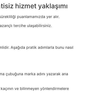
ntisiz hizmet yaklaşımı
sürekliliği puanlamamızda yer alır.
ançlı tercihe ulaşabilirsiniz.
mlidir. Aşağıda pratik adımlarla bunu nasıl
 Arama çubuğuna marka adını yazarak ana
den kaçının ve bilinmeyen yönlendirmelere