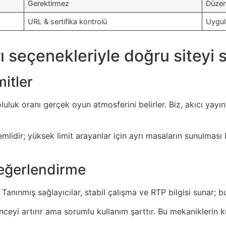
Gerektirmez
Düzen
URL & sertifika kontrolü
Uygul
rı seçenekleriyle doğru siteyi
itler
luluk oranı gerçek oyun atmosferini belirler. Biz, akıcı yayı
lidir; yüksek limit arayanlar için ayrı masaların sunulması
değerlendirme
r. Tanınmış sağlayıcılar, stabil çalışma ve RTP bilgisi sunar; b
enceyi artırır ama sorumlu kullanım şarttır. Bu mekaniklerin 