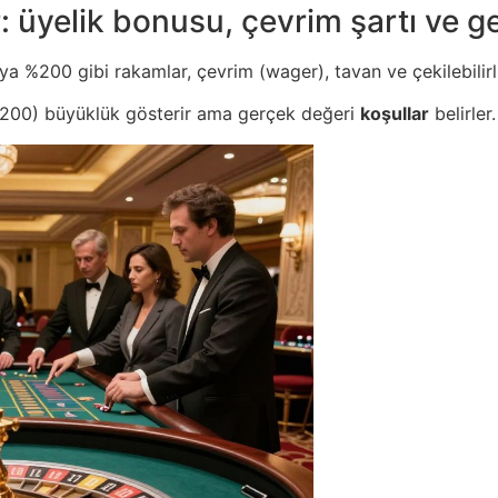
 üyelik bonusu, çevrim şartı ve ge
a %200 gibi rakamlar, çevrim (wager), tavan ve çekilebilirlik 
%200) büyüklük gösterir ama gerçek değeri
koşullar
belirler