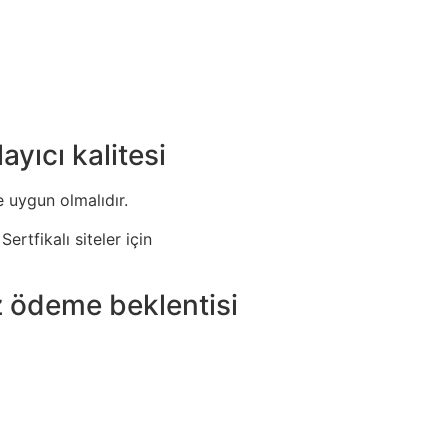
ayıcı kalitesi
e uygun olmalıdır.
Sertfikalı siteler için
z ödeme beklentisi