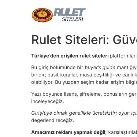
İçeriğe
atla
Rulet Siteleri: Gü
Türkiye’den erişilen rulet siteleri
platformları
Bu giriş bölümünde bir
buyer’s guide
mantığıyl
biridir; basit kurallar, masa çeşitliliği ve canl
olabiliyor. Bu yüzden seçim kadar erişim bilgisi 
Yazı boyunca lisans, şifreleme, bonusların gerç
inceleyeceğiz.
Giriş/üye olmak genellikle ücretsiztir; oyun iç
değerlendireceğiz.
Amacımız reklam yapmak değil;
karşılaştırıla