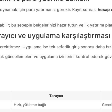
 oynamak için para yatırmanız gerekir. Kayıt sonrası
hesap 
; bu sebeple belgelerinizi hazır tutun ve ilk yatırımı plan
arayıcı ve uygulama karşılaştırması
erektirmez. Uygulama ise tek seferlik giriş sonrası daha hızl
cak güncellemeleri ve uygulama izinlerini kontrol ederek güv
Tarayıcı
Hızlı, yükleme bağlı
Genel